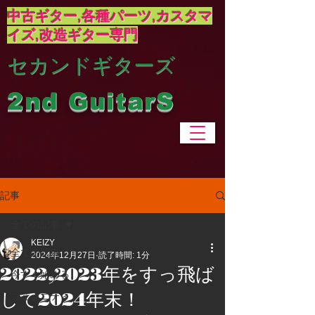
中古ギター,各種パーツ,カスタマ
イズ,
改造ギター専門
​セカンドギターズ
2nd GuitarS
記事
全ての記事
KEIZY
全ての記事
2024年12月27日
読了時間: 1分
2022,2023年をすっ飛ば
今すぐ始める
して2024年末！
コミュニティ